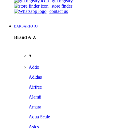
gift registry
store finder
contact us
BARBARTOTO
Brand A-Z
A
Addo
Adidas
Airfree
Alamii
Amara
Aqua Scale
Asics