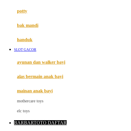
Mimi & Lula
potty
Mini Monkey
Moby
bak mandi
Momami
handuk
Mothercare
SLOT GACOR
Mustela
ayunan dan walker bayi
My Buddy Tag
My K
alas bermain anak bayi
N
mainan anak bayi
Naif
mothercare toys
Nike
elc toys
Nordic Natural
BARBARTOTO DAFTAR
Nuby