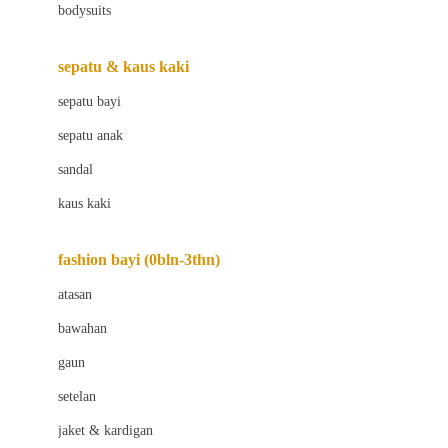
bodysuits
Beaba
Beauty Barn
sepatu & kaus kaki
Bio Oil
sepatu bayi
Biolane
sepatu anak
Bite Fighters
sandal
Bizzi Growin
kaus kaki
Blackmores
fashion bayi (0bln-3thn)
Blooming Marvellous
atasan
Bonnels
bawahan
Bravado
gaun
Bruder
setelan
Brush Baby
jaket & kardigan
Buds Organics