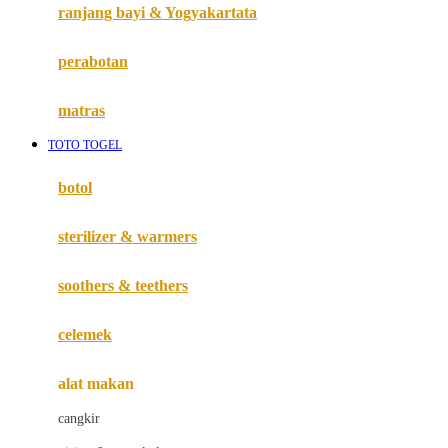
Haenim
ranjang bayi & Yogyakartata
Happy Horse
perabotan
Happy Tummy
Hauck
matras
Havaianas
TOTO TOGEL
Hegen
botol
Hot Wheels
sterilizer & warmers
Hybrid
soothers & teethers
I
Inlacta DHA
celemek
Interlac
alat makan
Ivenet
cangkir
J