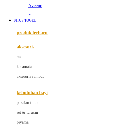
Aveeno
Awan
SITUS TOGEL
Azetabio
produk terbaru
B
aksesoris
Baabaasheepz
tas
Babiators
kacamata
Baby Dove
aksesoris rambut
Baby Jogger
Baby Rovega
kebutuhan bayi
Babybee
pakaian tidur
Banana Boat
set & terusan
Banz
piyama
Barbie