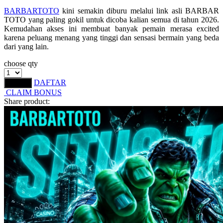
Skip Hop
BARBARTOTO
kini semakin diburu melalui link asli BARBAR
Spectra
TOTO yang paling gokil untuk dicoba kalian semua di tahun 2026.
Kemudahan akses ini membuat banyak pemain merasa excited
Squishmallows
karena peluang menang yang tinggi dan sensasi bermain yang beda
dari yang lain.
Starbooks
choose qty
Stick-O
DAFTAR
LOGIN
Stokke
CLAIM BONUS
Share product:
Sudocrem
Sumimo
Sunnylife
Sun-Staches
Swimava
T
Tommee Tippee