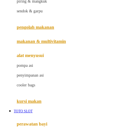
piring & mangkuk
Jack N Jill
sendok & garpu
Joie
pengolah makanan
Joolz
Jujube
makanan & multivitamin
K
alat menyusui
Kiddycuts
pompa asi
Kumon
penyimpanan asi
L
cooler bags
Leapfrog
kursi makan
Leclerc
TOTO SLOT
Lee Vierra
Lillebaby
perawatan bayi