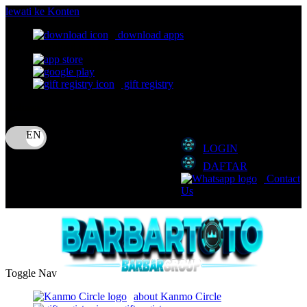
lewati ke Konten
download apps
download app from:
gift registry
Bahasa
ID
LOGIN
DAFTAR
Contact
Us
Toggle Nav
about Kanmo Circle