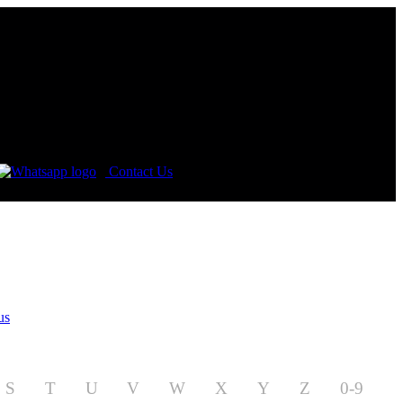
Contact Us
us
S
T
U
V
W
X
Y
Z
0-9