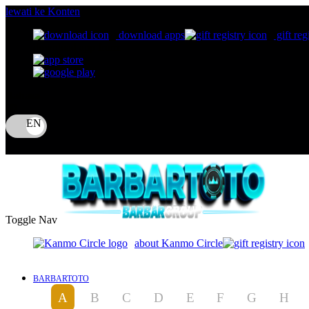
lewati ke Konten
download apps
gift reg
download app from:
Bahasa
ID
Toggle Nav
about Kanmo Circle
BARBARTOTO
A
B
C
D
E
F
G
H