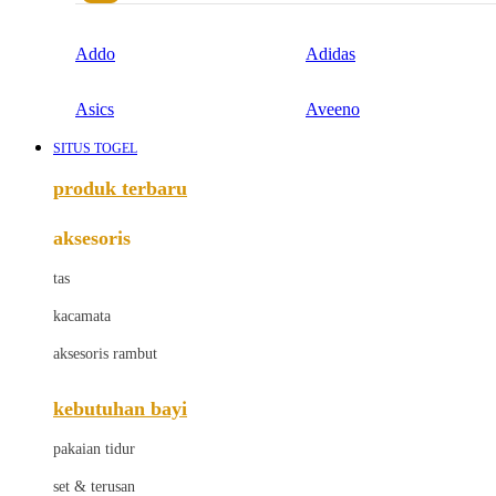
Addo
Adidas
Asics
Aveeno
SITUS TOGEL
produk terbaru
aksesoris
tas
kacamata
aksesoris rambut
kebutuhan bayi
pakaian tidur
set & terusan