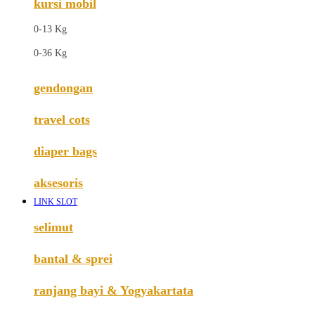
kursi mobil
0-13 Kg
0-36 Kg
gendongan
travel cots
diaper bags
aksesoris
LINK SLOT
selimut
bantal & sprei
ranjang bayi & Yogyakartata