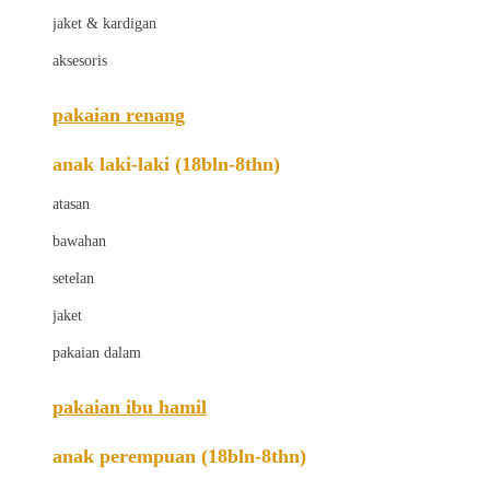
jaket & kardigan
aksesoris
pakaian renang
anak laki-laki (18bln-8thn)
atasan
bawahan
setelan
jaket
pakaian dalam
pakaian ibu hamil
anak perempuan (18bln-8thn)