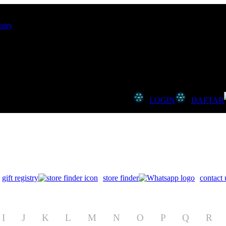
istry
LOGIN
DAFTAR
gift registry
store finder
contact 
I
J
K
L
M
N
O
P
Q
R