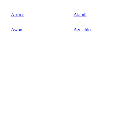
Airfree
Alamii
Awan
Azetabio