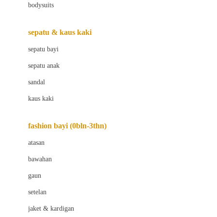
bodysuits
Beaba
Beauty Barn
sepatu & kaus kaki
Bio Oil
sepatu bayi
Biolane
sepatu anak
Bite Fighters
sandal
Bizzi Growin
kaus kaki
Blackmores
fashion bayi (0bln-3thn)
Blooming Marvellous
atasan
Bonnels
bawahan
Bravado
gaun
Bruder
setelan
Brush Baby
jaket & kardigan
Buds Organics