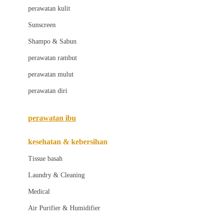
Little Bird Told Me
perawatan kulit
Little Miss Janis
Sunscreen
London Taxi
Shampo & Sabun
Love To Dream
perawatan rambut
perawatan mulut
M
perawatan diri
Magformers
Mama's Choice
perawatan ibu
Mamas&Papas
kesehatan & kebersihan
Mamaway
Tissue basah
Maxi Cosi
Laundry & Cleaning
Megabloks
Medical
Micro
Air Purifier & Humidifier
MiDeer