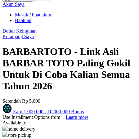
Puma
Akun Saya
Pureats
Masuk / buat akun
Bantuan
Q
Daftar Keinginan
Keranjang Saya
QV Baby
BARBARTOTO - Link Asli
R
BARBAR TOTO Paling Gokil
Real Shades
Untuk Di Coba Kalian Semua
Red Castle
Tahun 2026
Ribbon Madness
S
Serendah
Rp 5.000
Sebamed
Earn
1.000.000
-
10.000.000
Bonus
Use Installment Options from
.
Laarn more
Silver Cross
Available for :
home delivery
Simply Idea
store pickup