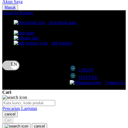
Akun Saya
Nuna
Masuk
lewati ke Konten
O
download apps
download app from:
Oh Ma Grain
Okiedog
gift registry
P
Bahasa
ID
Peachy
LOGIN
Phil & Ted's
DAFTAR
Philips Avent
Contact Us
Pigeon
Cari
Playgro
Pencarian Lanjutan
Poled Global
cancel
Cari
Ponycycle
cancel