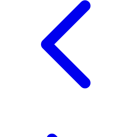
Wellness
X
Xootz
Y
Yamatoya
Z
Zaxy
Zoggs
0-9
4Moms
59S