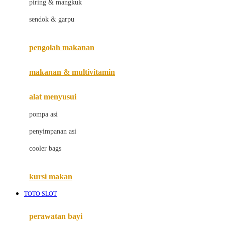
piring & mangkuk
Jack N Jill
sendok & garpu
Joie
pengolah makanan
Joolz
Jujube
makanan & multivitamin
K
alat menyusui
Kiddycuts
pompa asi
Kumon
penyimpanan asi
L
cooler bags
Leapfrog
kursi makan
Leclerc
TOTO SLOT
Lee Vierra
Lillebaby
perawatan bayi