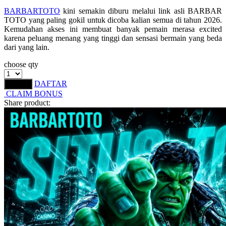
Skip Hop
BARBARTOTO
kini semakin diburu melalui link asli BARBAR
Spectra
TOTO yang paling gokil untuk dicoba kalian semua di tahun 2026.
Kemudahan akses ini membuat banyak pemain merasa excited
Squishmallows
karena peluang menang yang tinggi dan sensasi bermain yang beda
dari yang lain.
Starbooks
choose qty
Stick-O
DAFTAR
LOGIN
Stokke
CLAIM BONUS
Share product:
Sudocrem
Sumimo
Sunnylife
Sun-Staches
Swimava
T
Tommee Tippee