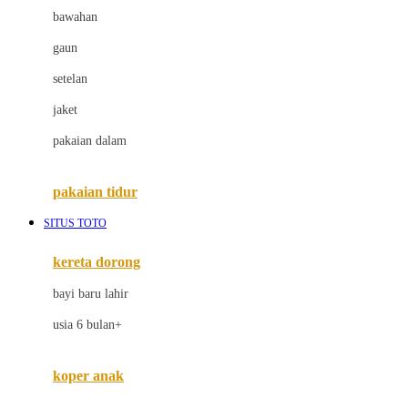
bawahan
D
gaun
Dae Organics
setelan
Docare
jaket
Doona
pakaian dalam
Down To Earth
Drew
pakaian tidur
Dr. Brown's
SITUS TOTO
E
kereta dorong
ELC
bayi baru lahir
Ergobaby
usia 6 bulan+
Expert Care
koper anak
Ezyroller