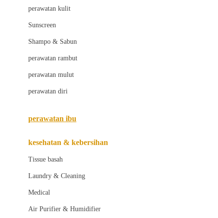
Little Bird Told Me
perawatan kulit
Little Miss Janis
Sunscreen
London Taxi
Shampo & Sabun
Love To Dream
perawatan rambut
perawatan mulut
M
perawatan diri
Magformers
Mama's Choice
perawatan ibu
Mamas&Papas
kesehatan & kebersihan
Mamaway
Tissue basah
Maxi Cosi
Laundry & Cleaning
Megabloks
Medical
Micro
Air Purifier & Humidifier
MiDeer