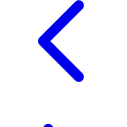
Wellness
X
Xootz
Y
Yamatoya
Z
Zaxy
Zoggs
0-9
4Moms
59S