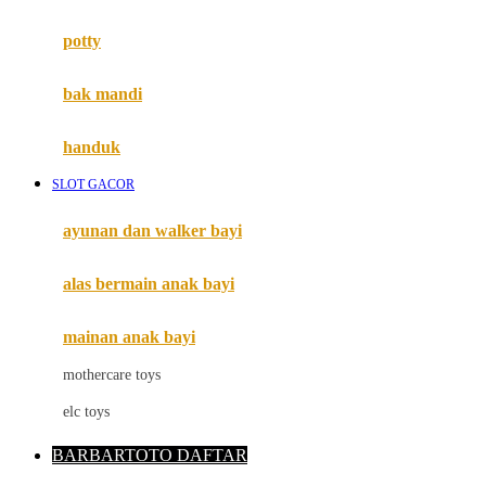
Mimi & Lula
potty
Mini Monkey
Moby
bak mandi
Momami
handuk
Mothercare
SLOT GACOR
Mustela
ayunan dan walker bayi
My Buddy Tag
My K
alas bermain anak bayi
N
mainan anak bayi
Naif
mothercare toys
Nike
elc toys
Nordic Natural
BARBARTOTO DAFTAR
Nuby