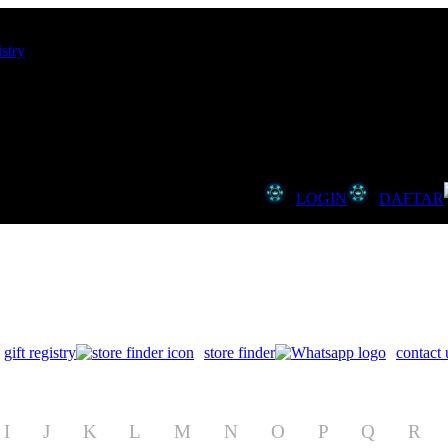
istry
LOGIN
DAFTAR
gift registry
store finder
contact 
I
J
K
L
M
N
O
P
Q
R