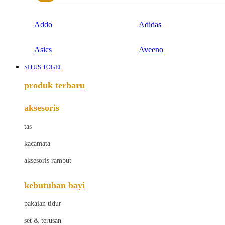
Addo
Adidas
Asics
Aveeno
SITUS TOGEL
produk terbaru
aksesoris
tas
kacamata
aksesoris rambut
kebutuhan bayi
pakaian tidur
set & terusan