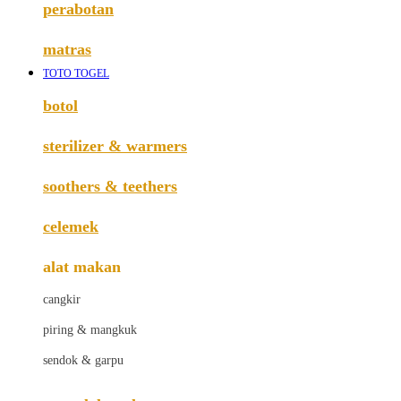
perabotan
matras
TOTO TOGEL
botol
sterilizer & warmers
soothers & teethers
celemek
alat makan
cangkir
piring & mangkuk
sendok & garpu