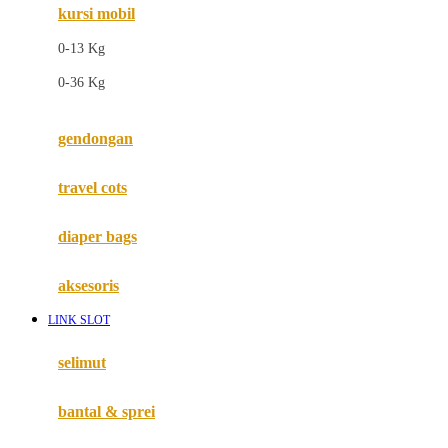
kursi mobil
F
0-13 Kg
Felt So Sweet
0-36 Kg
Fisher Price
Flipper
gendongan
Friends Of Sally
travel cots
G
diaper bags
Gb
Geko
aksesoris
Graco
LINK SLOT
Gund
selimut
H
bantal & sprei
Habbie