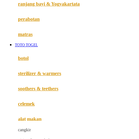
Haenim
ranjang bayi & Yogyakartata
Happy Horse
perabotan
Happy Tummy
Hauck
matras
Havaianas
TOTO TOGEL
Hegen
botol
Hot Wheels
sterilizer & warmers
Hybrid
soothers & teethers
I
Inlacta DHA
celemek
Interlac
alat makan
Ivenet
cangkir
J