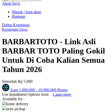
Puma
Akun Saya
Pureats
Masuk / buat akun
Bantuan
Q
Daftar Keinginan
Keranjang Saya
QV Baby
BARBARTOTO - Link Asli
R
BARBAR TOTO Paling Gokil
Real Shades
Untuk Di Coba Kalian Semua
Red Castle
Tahun 2026
Ribbon Madness
S
Serendah
Rp 5.000
Sebamed
Earn
1.000.000
-
10.000.000
Bonus
Use Installment Options from
.
Laarn more
Silver Cross
Available for :
home delivery
Simply Idea
store pickup