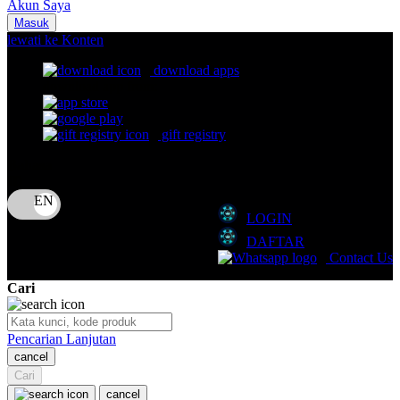
Akun Saya
Nuna
Masuk
lewati ke Konten
O
download apps
download app from:
Oh Ma Grain
Okiedog
gift registry
P
Bahasa
ID
Peachy
LOGIN
Phil & Ted's
DAFTAR
Philips Avent
Contact Us
Pigeon
Cari
Playgro
Pencarian Lanjutan
Poled Global
cancel
Cari
Ponycycle
cancel