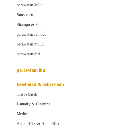
Little Bird Told Me
perawatan kulit
Little Miss Janis
Sunscreen
London Taxi
Shampo & Sabun
Love To Dream
perawatan rambut
perawatan mulut
M
perawatan diri
Magformers
Mama's Choice
perawatan ibu
Mamas&Papas
kesehatan & kebersihan
Mamaway
Tissue basah
Maxi Cosi
Laundry & Cleaning
Megabloks
Medical
Micro
Air Purifier & Humidifier
MiDeer