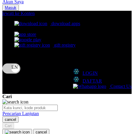
Akun Saya
Nuna
Masuk
lewati ke Konten
O
download apps
download app from:
Oh Ma Grain
Okiedog
gift registry
P
Bahasa
ID
Peachy
LOGIN
Phil & Ted's
DAFTAR
Philips Avent
Contact Us
Pigeon
Cari
Playgro
Pencarian Lanjutan
Poled Global
cancel
Cari
Ponycycle
cancel