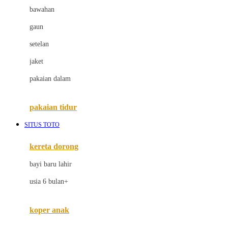
bawahan
D
gaun
Dae Organics
setelan
Docare
jaket
Doona
pakaian dalam
Down To Earth
Drew
pakaian tidur
Dr. Brown's
SITUS TOTO
E
kereta dorong
ELC
bayi baru lahir
Ergobaby
usia 6 bulan+
Expert Care
koper anak
Ezyroller