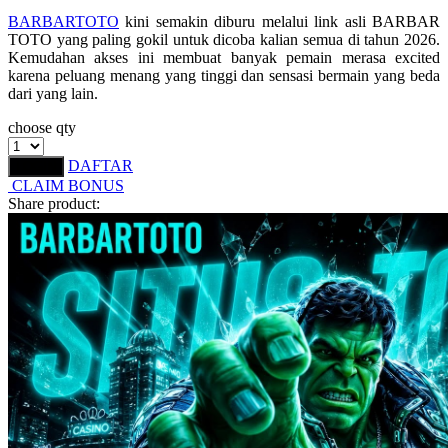
Skip Hop
BARBARTOTO
kini semakin diburu melalui link asli BARBAR
Spectra
TOTO yang paling gokil untuk dicoba kalian semua di tahun 2026.
Kemudahan akses ini membuat banyak pemain merasa excited
Squishmallows
karena peluang menang yang tinggi dan sensasi bermain yang beda
dari yang lain.
Starbooks
choose qty
Stick-O
DAFTAR
LOGIN
Stokke
CLAIM BONUS
Share product:
Sudocrem
Sumimo
Sunnylife
Sun-Staches
Swimava
T
Tommee Tippee