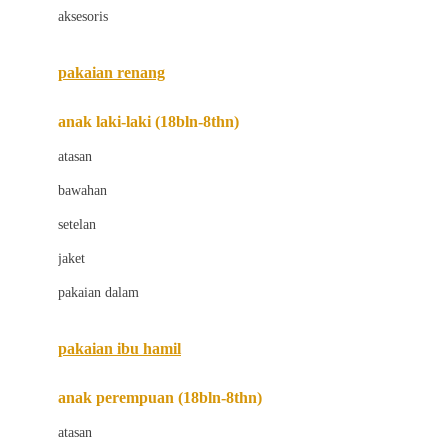
aksesoris
Bugaboo
Buggygear
pakaian renang
Bumkins
anak laki-laki (18bln-8thn)
C
atasan
Cetaphil
bawahan
Chicco
setelan
Childlife
jaket
Clevamama
pakaian dalam
Cocolatte
Cottonseeds
pakaian ibu hamil
Cozy N Safe
anak perempuan (18bln-8thn)
Crane
atasan
Cybex