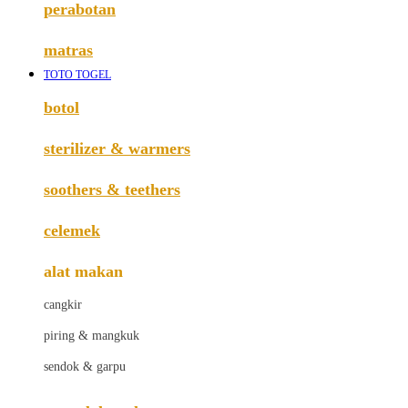
perabotan
matras
TOTO TOGEL
botol
sterilizer & warmers
soothers & teethers
celemek
alat makan
cangkir
piring & mangkuk
sendok & garpu