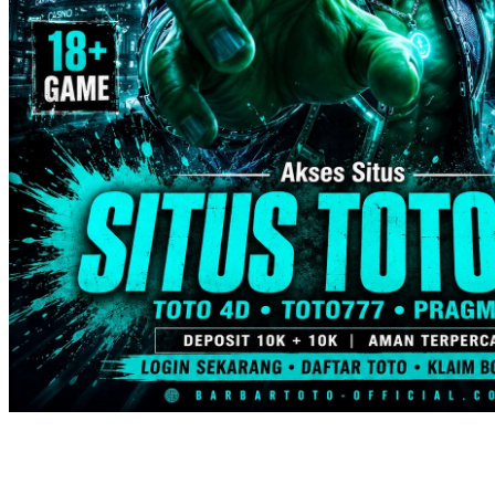
Trunki
Tutti Bambini
Twistshake
TY Toys
U
V
Veja
Vitaflow
Vtech
W
Waterland