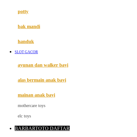
Mimi & Lula
potty
Mini Monkey
Moby
bak mandi
Momami
handuk
Mothercare
SLOT GACOR
Mustela
ayunan dan walker bayi
My Buddy Tag
My K
alas bermain anak bayi
N
mainan anak bayi
Naif
mothercare toys
Nike
elc toys
Nordic Natural
BARBARTOTO DAFTAR
Nuby