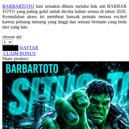
Skip Hop
BARBARTOTO
kini semakin diburu melalui link asli BARBAR
Spectra
TOTO yang paling gokil untuk dicoba kalian semua di tahun 2026.
Kemudahan akses ini membuat banyak pemain merasa excited
Squishmallows
karena peluang menang yang tinggi dan sensasi bermain yang beda
dari yang lain.
Starbooks
choose qty
Stick-O
DAFTAR
LOGIN
Stokke
CLAIM BONUS
Share product:
Sudocrem
Sumimo
Sunnylife
Sun-Staches
Swimava
T
Tommee Tippee