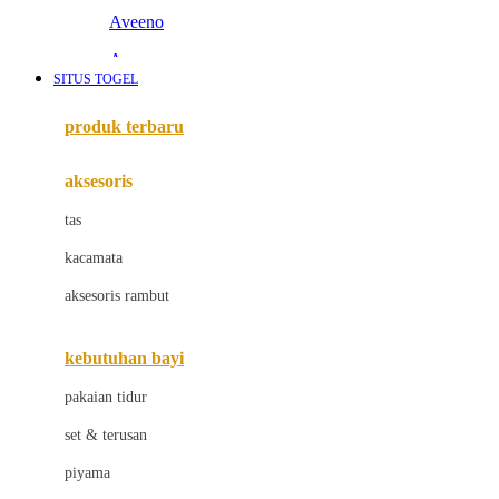
Aveeno
Awan
SITUS TOGEL
Azetabio
produk terbaru
B
aksesoris
Baabaasheepz
tas
Babiators
kacamata
Baby Dove
aksesoris rambut
Baby Jogger
Baby Rovega
kebutuhan bayi
Babybee
pakaian tidur
Banana Boat
set & terusan
Banz
piyama
Barbie