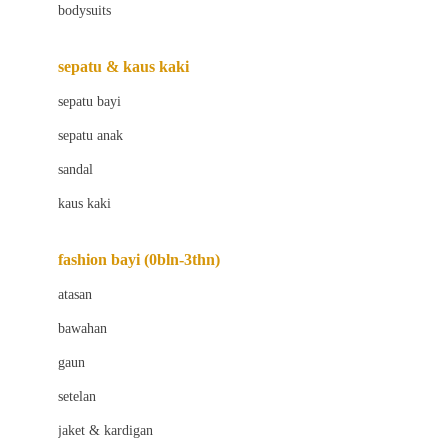
bodysuits
Beaba
Beauty Barn
sepatu & kaus kaki
Bio Oil
sepatu bayi
Biolane
sepatu anak
Bite Fighters
sandal
Bizzi Growin
kaus kaki
Blackmores
fashion bayi (0bln-3thn)
Blooming Marvellous
atasan
Bonnels
bawahan
Bravado
gaun
Bruder
setelan
Brush Baby
jaket & kardigan
Buds Organics