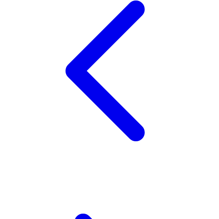
Wellness
X
Xootz
Y
Yamatoya
Z
Zaxy
Zoggs
0-9
4Moms
59S