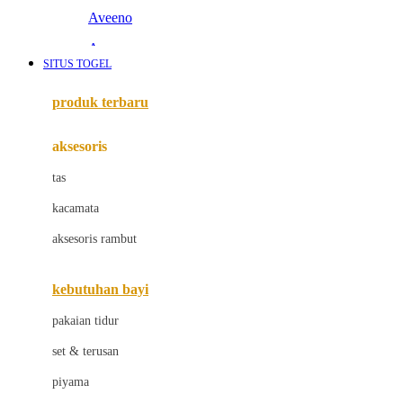
Aveeno
Awan
SITUS TOGEL
Azetabio
produk terbaru
B
aksesoris
Baabaasheepz
tas
Babiators
kacamata
Baby Dove
aksesoris rambut
Baby Jogger
Baby Rovega
kebutuhan bayi
Babybee
pakaian tidur
Banana Boat
set & terusan
Banz
piyama
Barbie