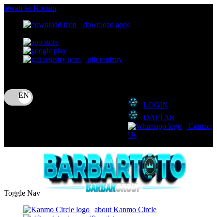
lewati ke Konten
download apps
download app from:
gift registry
Bahasa
ID
LOGIN
DAFTAR
Contact
Us
Toggle Nav
about Kanmo Circle