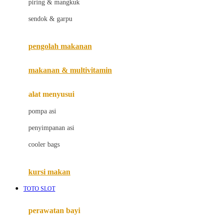
piring & mangkuk
Jack N Jill
sendok & garpu
Joie
pengolah makanan
Joolz
Jujube
makanan & multivitamin
K
alat menyusui
Kiddycuts
pompa asi
Kumon
penyimpanan asi
L
cooler bags
Leapfrog
kursi makan
Leclerc
TOTO SLOT
Lee Vierra
Lillebaby
perawatan bayi