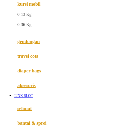
kursi mobil
F
0-13 Kg
Felt So Sweet
0-36 Kg
Fisher Price
Flipper
gendongan
Friends Of Sally
travel cots
G
diaper bags
Gb
Geko
aksesoris
Graco
LINK SLOT
Gund
selimut
H
bantal & sprei
Habbie