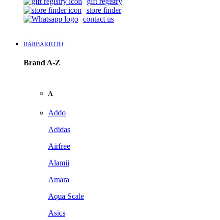
gift registry
store finder
contact us
BARBARTOTO
Brand A-Z
A
Addo
Adidas
Airfree
Alamii
Amara
Aqua Scale
Asics