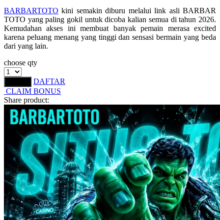
Skip Hop
BARBARTOTO
kini semakin diburu melalui link asli BARBAR
Spectra
TOTO yang paling gokil untuk dicoba kalian semua di tahun 2026.
Kemudahan akses ini membuat banyak pemain merasa excited
Squishmallows
karena peluang menang yang tinggi dan sensasi bermain yang beda
dari yang lain.
Starbooks
choose qty
Stick-O
DAFTAR
LOGIN
Stokke
CLAIM BONUS
Share product:
Sudocrem
Sumimo
Sunnylife
Sun-Staches
Swimava
T
Tommee Tippee