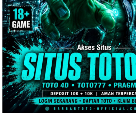
Trunki
Tutti Bambini
Twistshake
TY Toys
U
V
Veja
Vitaflow
Vtech
W
Waterland