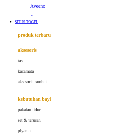
Aveeno
Awan
SITUS TOGEL
Azetabio
produk terbaru
B
aksesoris
Baabaasheepz
tas
Babiators
kacamata
Baby Dove
aksesoris rambut
Baby Jogger
Baby Rovega
kebutuhan bayi
Babybee
pakaian tidur
Banana Boat
set & terusan
Banz
piyama
Barbie