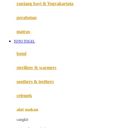
Haenim
ranjang bayi & Yogyakartata
Happy Horse
perabotan
Happy Tummy
Hauck
matras
Havaianas
TOTO TOGEL
Hegen
botol
Hot Wheels
sterilizer & warmers
Hybrid
soothers & teethers
I
Inlacta DHA
celemek
Interlac
alat makan
Ivenet
cangkir
J