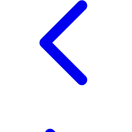
Wellness
X
Xootz
Y
Yamatoya
Z
Zaxy
Zoggs
0-9
4Moms
59S