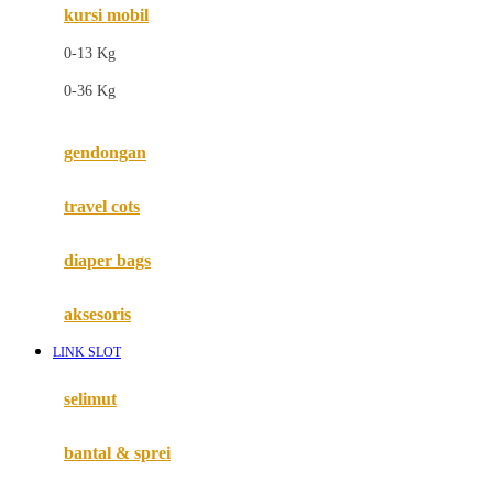
kursi mobil
F
0-13 Kg
Felt So Sweet
0-36 Kg
Fisher Price
Flipper
gendongan
Friends Of Sally
travel cots
G
diaper bags
Gb
Geko
aksesoris
Graco
LINK SLOT
Gund
selimut
H
bantal & sprei
Habbie