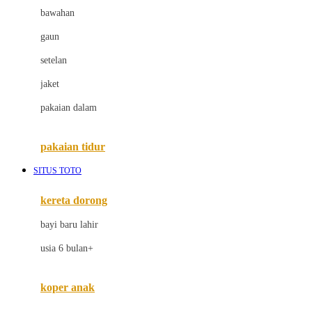
bawahan
D
gaun
Dae Organics
setelan
Docare
jaket
Doona
pakaian dalam
Down To Earth
Drew
pakaian tidur
Dr. Brown's
SITUS TOTO
E
kereta dorong
ELC
bayi baru lahir
Ergobaby
usia 6 bulan+
Expert Care
koper anak
Ezyroller