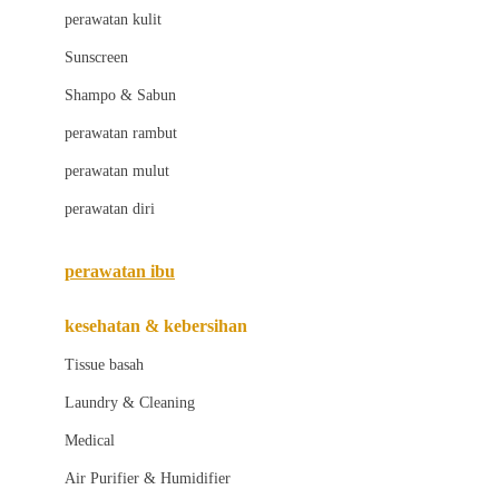
Little Bird Told Me
perawatan kulit
Little Miss Janis
Sunscreen
London Taxi
Shampo & Sabun
Love To Dream
perawatan rambut
perawatan mulut
M
perawatan diri
Magformers
Mama's Choice
perawatan ibu
Mamas&Papas
kesehatan & kebersihan
Mamaway
Tissue basah
Maxi Cosi
Laundry & Cleaning
Megabloks
Medical
Micro
Air Purifier & Humidifier
MiDeer