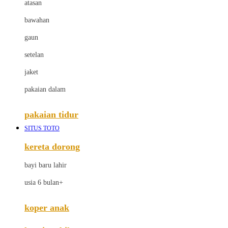
atasan
bawahan
gaun
setelan
jaket
pakaian dalam
pakaian tidur
SITUS TOTO
kereta dorong
bayi baru lahir
usia 6 bulan+
koper anak