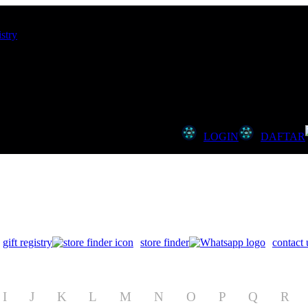
istry
LOGIN
DAFTAR
gift registry
store finder
contact 
I
J
K
L
M
N
O
P
Q
R