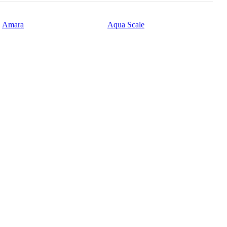
Amara
Aqua Scale