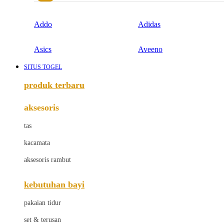
Addo
Adidas
Asics
Aveeno
SITUS TOGEL
produk terbaru
aksesoris
tas
kacamata
aksesoris rambut
kebutuhan bayi
pakaian tidur
set & terusan