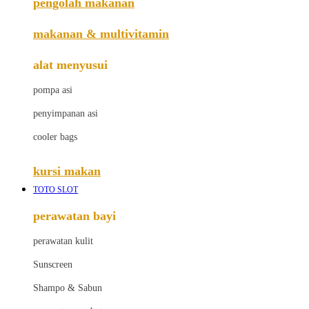
pengolah makanan
makanan & multivitamin
alat menyusui
pompa asi
penyimpanan asi
cooler bags
kursi makan
TOTO SLOT
perawatan bayi
perawatan kulit
Sunscreen
Shampo & Sabun