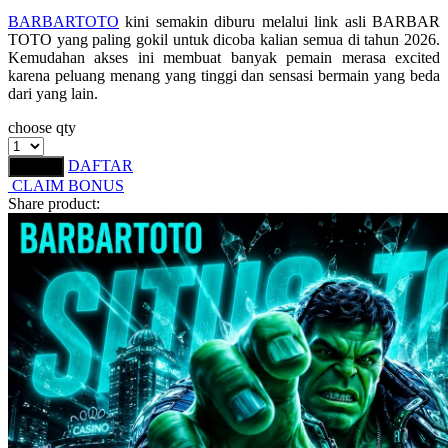
Skip Hop
BARBARTOTO
kini semakin diburu melalui link asli BARBAR
Spectra
TOTO yang paling gokil untuk dicoba kalian semua di tahun 2026.
Kemudahan akses ini membuat banyak pemain merasa excited
Squishmallows
karena peluang menang yang tinggi dan sensasi bermain yang beda
dari yang lain.
Starbooks
choose qty
Stick-O
DAFTAR
LOGIN
Stokke
CLAIM BONUS
Share product:
Sudocrem
Sumimo
Sunnylife
Sun-Staches
Swimava
T
Tommee Tippee