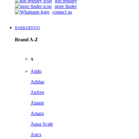
gift registry
store finder
contact us
BARBARTOTO
Brand A-Z
A
Addo
Adidas
Airfree
Alamii
Amara
Aqua Scale
Asics