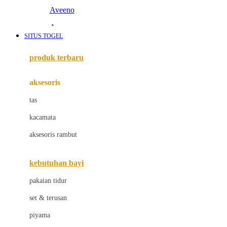
Aveeno
Awan
SITUS TOGEL
Azetabio
produk terbaru
B
aksesoris
Baabaasheepz
tas
Babiators
kacamata
Baby Dove
aksesoris rambut
Baby Jogger
Baby Rovega
kebutuhan bayi
Babybee
pakaian tidur
Banana Boat
set & terusan
Banz
piyama
Barbie