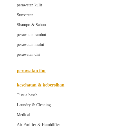
Little Bird Told Me
perawatan kulit
Little Miss Janis
Sunscreen
London Taxi
Shampo & Sabun
Love To Dream
perawatan rambut
perawatan mulut
M
perawatan diri
Magformers
Mama's Choice
perawatan ibu
Mamas&Papas
kesehatan & kebersihan
Mamaway
Tissue basah
Maxi Cosi
Laundry & Cleaning
Megabloks
Medical
Micro
Air Purifier & Humidifier
MiDeer