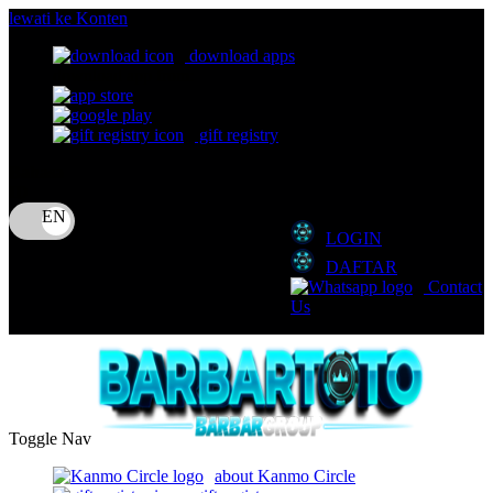
lewati ke Konten
download apps
download app from:
gift registry
Bahasa
ID
LOGIN
DAFTAR
Contact
Us
Toggle Nav
about Kanmo Circle