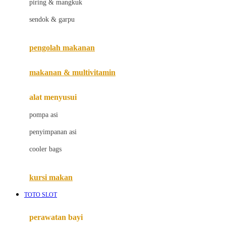
piring & mangkuk
Jack N Jill
sendok & garpu
Joie
pengolah makanan
Joolz
Jujube
makanan & multivitamin
K
alat menyusui
Kiddycuts
pompa asi
Kumon
penyimpanan asi
L
cooler bags
Leapfrog
kursi makan
Leclerc
TOTO SLOT
Lee Vierra
Lillebaby
perawatan bayi