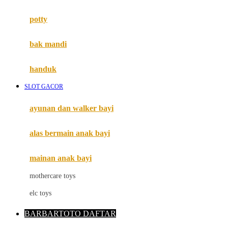
Mimi & Lula
potty
Mini Monkey
Moby
bak mandi
Momami
handuk
Mothercare
SLOT GACOR
Mustela
ayunan dan walker bayi
My Buddy Tag
My K
alas bermain anak bayi
N
mainan anak bayi
Naif
mothercare toys
Nike
elc toys
Nordic Natural
BARBARTOTO DAFTAR
Nuby