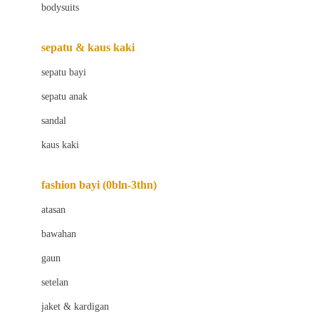
bodysuits
Beaba
Beauty Barn
sepatu & kaus kaki
Bio Oil
sepatu bayi
Biolane
sepatu anak
Bite Fighters
sandal
Bizzi Growin
kaus kaki
Blackmores
fashion bayi (0bln-3thn)
Blooming Marvellous
atasan
Bonnels
bawahan
Bravado
gaun
Bruder
setelan
Brush Baby
jaket & kardigan
Buds Organics