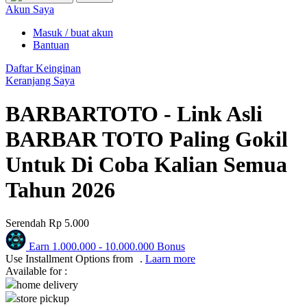
Puma
Akun Saya
Pureats
Masuk / buat akun
Bantuan
Q
Daftar Keinginan
Keranjang Saya
QV Baby
BARBARTOTO - Link Asli
R
BARBAR TOTO Paling Gokil
Real Shades
Untuk Di Coba Kalian Semua
Red Castle
Tahun 2026
Ribbon Madness
S
Serendah
Rp 5.000
Sebamed
Earn
1.000.000
-
10.000.000
Bonus
Use Installment Options from
.
Laarn more
Silver Cross
Available for :
home delivery
Simply Idea
store pickup