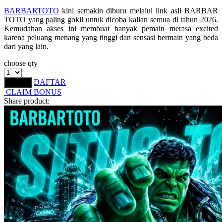
Skip Hop
BARBARTOTO
kini semakin diburu melalui link asli BARBAR
Spectra
TOTO yang paling gokil untuk dicoba kalian semua di tahun 2026.
Kemudahan akses ini membuat banyak pemain merasa excited
Squishmallows
karena peluang menang yang tinggi dan sensasi bermain yang beda
dari yang lain.
Starbooks
choose qty
Stick-O
DAFTAR
LOGIN
Stokke
CLAIM BONUS
Share product:
Sudocrem
Sumimo
Sunnylife
Sun-Staches
Swimava
T
Tommee Tippee