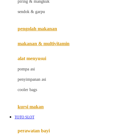
piring & mangkuk
Jack N Jill
sendok & garpu
Joie
pengolah makanan
Joolz
Jujube
makanan & multivitamin
K
alat menyusui
Kiddycuts
pompa asi
Kumon
penyimpanan asi
L
cooler bags
Leapfrog
kursi makan
Leclerc
TOTO SLOT
Lee Vierra
Lillebaby
perawatan bayi