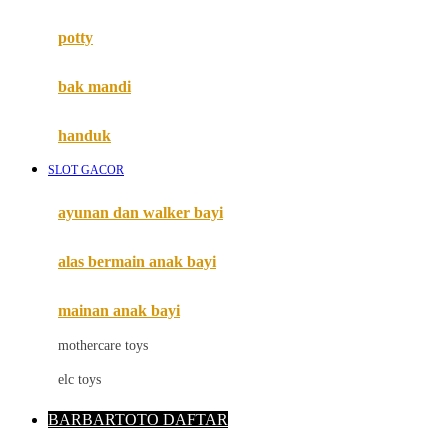
Mimi & Lula
potty
Mini Monkey
Moby
bak mandi
Momami
handuk
Mothercare
SLOT GACOR
Mustela
ayunan dan walker bayi
My Buddy Tag
My K
alas bermain anak bayi
N
mainan anak bayi
Naif
mothercare toys
Nike
elc toys
Nordic Natural
BARBARTOTO DAFTAR
Nuby