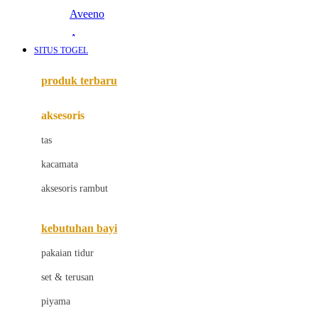
Aveeno
Awan
SITUS TOGEL
Azetabio
produk terbaru
B
aksesoris
Baabaasheepz
tas
Babiators
kacamata
Baby Dove
aksesoris rambut
Baby Jogger
Baby Rovega
kebutuhan bayi
Babybee
pakaian tidur
Banana Boat
set & terusan
Banz
piyama
Barbie