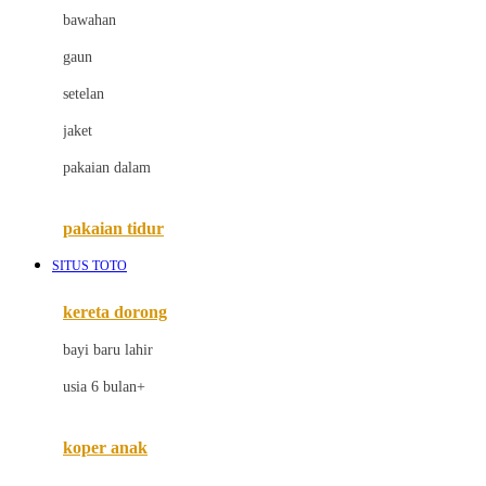
bawahan
D
gaun
Dae Organics
setelan
Docare
jaket
Doona
pakaian dalam
Down To Earth
Drew
pakaian tidur
Dr. Brown's
SITUS TOTO
E
kereta dorong
ELC
bayi baru lahir
Ergobaby
usia 6 bulan+
Expert Care
koper anak
Ezyroller