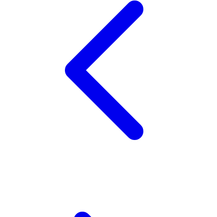
Wellness
X
Xootz
Y
Yamatoya
Z
Zaxy
Zoggs
0-9
4Moms
59S