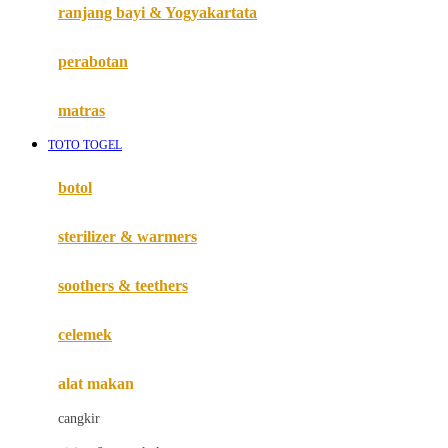
Haenim
ranjang bayi & Yogyakartata
Happy Horse
perabotan
Happy Tummy
Hauck
matras
Havaianas
TOTO TOGEL
Hegen
botol
Hot Wheels
sterilizer & warmers
Hybrid
soothers & teethers
I
Inlacta DHA
celemek
Interlac
alat makan
Ivenet
cangkir
J