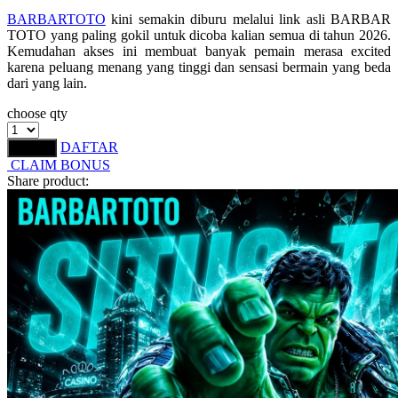
Skip Hop
BARBARTOTO
kini semakin diburu melalui link asli BARBAR
Spectra
TOTO yang paling gokil untuk dicoba kalian semua di tahun 2026.
Kemudahan akses ini membuat banyak pemain merasa excited
Squishmallows
karena peluang menang yang tinggi dan sensasi bermain yang beda
dari yang lain.
Starbooks
choose qty
Stick-O
DAFTAR
LOGIN
Stokke
CLAIM BONUS
Share product:
Sudocrem
Sumimo
Sunnylife
Sun-Staches
Swimava
T
Tommee Tippee