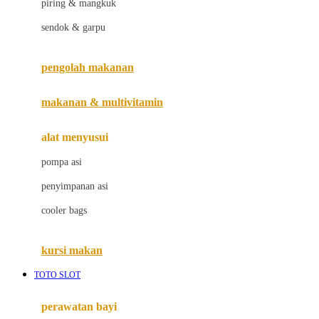
piring & mangkuk
Jack N Jill
sendok & garpu
Joie
pengolah makanan
Joolz
Jujube
makanan & multivitamin
K
alat menyusui
Kiddycuts
pompa asi
Kumon
penyimpanan asi
L
cooler bags
Leapfrog
kursi makan
Leclerc
TOTO SLOT
Lee Vierra
Lillebaby
perawatan bayi