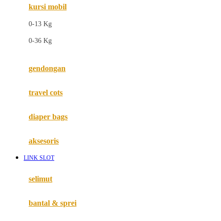
kursi mobil
F
0-13 Kg
Felt So Sweet
0-36 Kg
Fisher Price
Flipper
gendongan
Friends Of Sally
travel cots
G
diaper bags
Gb
Geko
aksesoris
Graco
LINK SLOT
Gund
selimut
H
bantal & sprei
Habbie