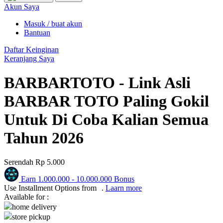
Puma
Akun Saya
Pureats
Masuk / buat akun
Bantuan
Q
Daftar Keinginan
Keranjang Saya
QV Baby
BARBARTOTO - Link Asli
R
BARBAR TOTO Paling Gokil
Real Shades
Untuk Di Coba Kalian Semua
Red Castle
Tahun 2026
Ribbon Madness
S
Serendah
Rp 5.000
Sebamed
Earn
1.000.000
-
10.000.000
Bonus
Use Installment Options from
.
Laarn more
Silver Cross
Available for :
home delivery
Simply Idea
store pickup