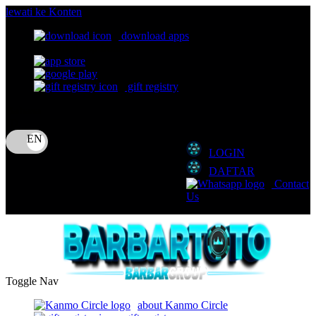
lewati ke Konten
download apps
download app from:
gift registry
Bahasa
ID
LOGIN
DAFTAR
Contact
Us
Toggle Nav
about Kanmo Circle