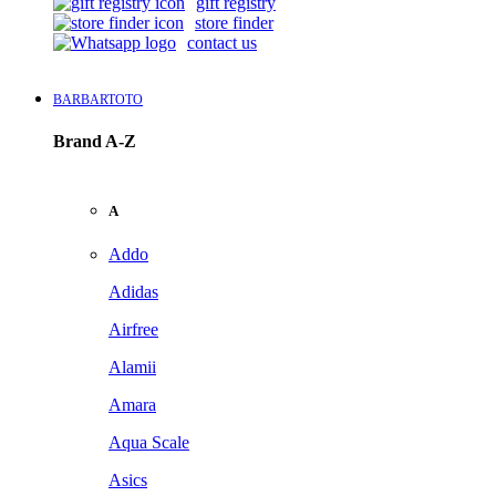
gift registry
store finder
contact us
BARBARTOTO
Brand A-Z
A
Addo
Adidas
Airfree
Alamii
Amara
Aqua Scale
Asics