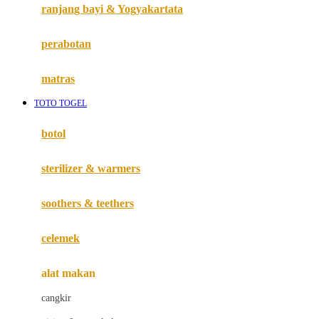
Haenim
ranjang bayi & Yogyakartata
Happy Horse
perabotan
Happy Tummy
Hauck
matras
Havaianas
TOTO TOGEL
Hegen
botol
Hot Wheels
sterilizer & warmers
Hybrid
soothers & teethers
I
Inlacta DHA
celemek
Interlac
alat makan
Ivenet
cangkir
J