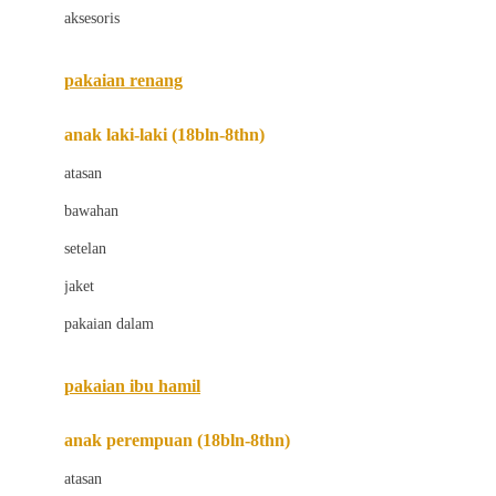
aksesoris
Bugaboo
Buggygear
pakaian renang
Bumkins
anak laki-laki (18bln-8thn)
C
atasan
Cetaphil
bawahan
Chicco
setelan
Childlife
jaket
Clevamama
pakaian dalam
Cocolatte
Cottonseeds
pakaian ibu hamil
Cozy N Safe
anak perempuan (18bln-8thn)
Crane
atasan
Cybex