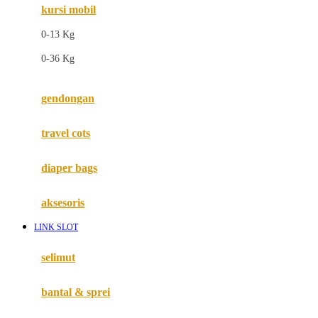
kursi mobil
F
0-13 Kg
Felt So Sweet
0-36 Kg
Fisher Price
Flipper
gendongan
Friends Of Sally
travel cots
G
diaper bags
Gb
Geko
aksesoris
Graco
LINK SLOT
Gund
selimut
H
bantal & sprei
Habbie