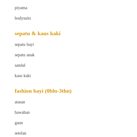
piyama
bodysuits
sepatu & kaus kaki
sepatu bayi
sepatu anak
sandal
kaus kaki
fashion bayi (0bln-3thn)
atasan
bawahan
gaun
setelan