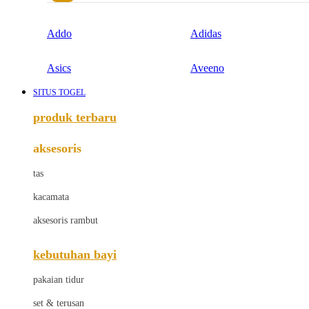
Addo
Adidas
Asics
Aveeno
SITUS TOGEL
produk terbaru
aksesoris
tas
kacamata
aksesoris rambut
kebutuhan bayi
pakaian tidur
set & terusan