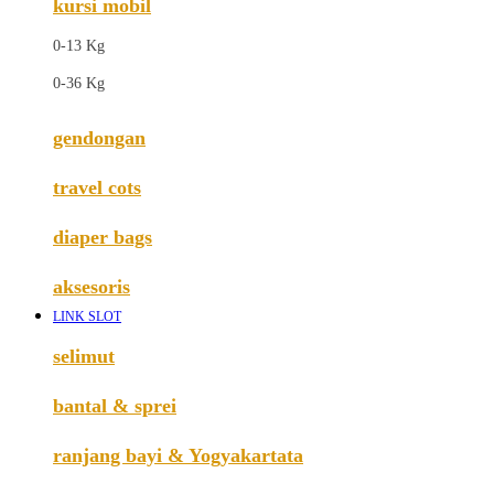
kursi mobil
0-13 Kg
0-36 Kg
gendongan
travel cots
diaper bags
aksesoris
LINK SLOT
selimut
bantal & sprei
ranjang bayi & Yogyakartata